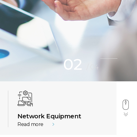
02
/
04
Network Equipment
Read more