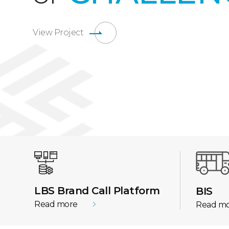
View Project
LBS Brand Call Platform
BIS
Read more
Read m