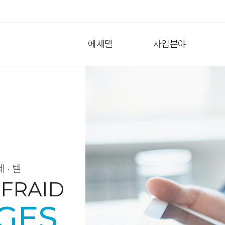
에세텔
사업분야
세·텔
FRAID
GES