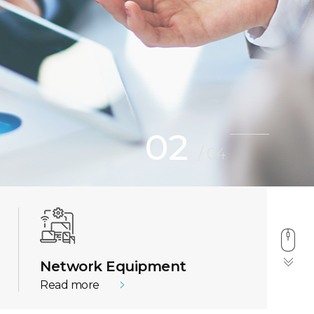
02
/
04
Network Equipment
Read more