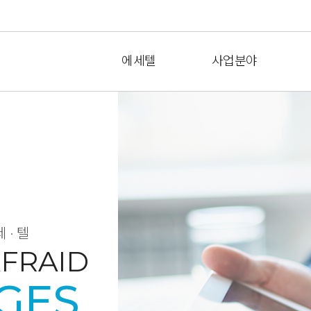
에세텔
사업분야
세·텔
FRAID
GES