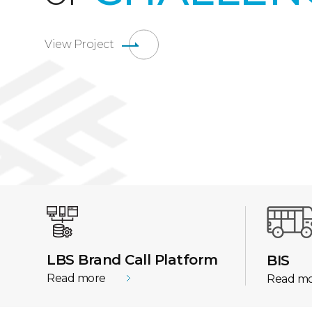
View Project
LBS Brand Call Platform
BIS
Read more
Read m